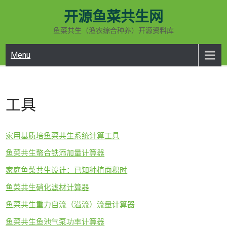
Skip
开源鱼菜共生网
to
content
鱼菜共生（渔农综合种养）开源资料库
Menu
工具
家用基质培鱼菜共生系统计算工具
鱼菜共生螯合铁添加量计算器
家庭鱼菜共生设计：已知种植面积时
鱼菜共生硝化滤材计算器
鱼菜共生重力自流（溢流）流量计算器
鱼菜共生鱼池气泵功率计算器