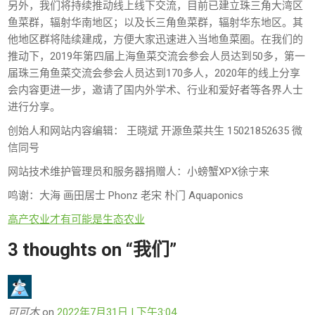
另外，我们将持续推动线上线下交流，目前已建立珠三角大湾区
鱼菜群，辐射华南地区；以及长三角鱼菜群，辐射华东地区。其
他地区群将陆续建成，方便大家迅速进入当地鱼菜圈。在我们的
推动下，2019年第四届上海鱼菜交流会参会人员达到50多，第一
届珠三角鱼菜交流会参会人员达到170多人，2020年的线上分享
会内容更进一步，邀请了国内外学术、行业和爱好者等各界人士
进行分享。
创始人和网站内容编辑： 王晓斌 开源鱼菜共生 15021852635 微
信同号
网站技术维护管理员和服务器捐赠人：小螃蟹XPX徐宁来
鸣谢：大海 画田居士 Phonz 老宋 朴门 Aquaponics
高产农业才有可能是生态农业
3 thoughts on “
我们
”
可可木
on
2022年7月31日 | 下午3:04