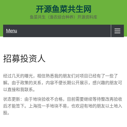
Skip
开源鱼菜共生网
to
content
鱼菜共生（渔农综合种养）开源资料库
Menu
招募投资人
经过几天的曝光，相信熟悉我的朋友们对项目已经有了一些了
解。由于政策的关系，内容不便长期公开展示，感兴趣的朋友可
以直接和我联系。
状态更新：由于地块验收不合格，目前需要继续等待整改再验收
后才能签下。上海找一手地块不易，也欢迎有地的朋友以土地入
股。