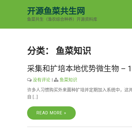
Skip
开源鱼菜共生网
to
content
鱼菜共生（渔农综合种养）开源资料库
分类：
鱼菜知识
采集和扩培本地优势微生物 – 1
没有评论
|
鱼菜知识
许多人习惯购买外来菌种扩培并定期加入系统中，这
自 […]
READ MORE »