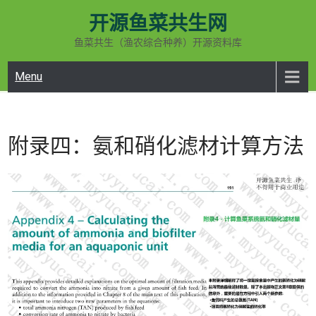
Skip
开源鱼菜共生网
to
content
鱼菜共生（渔农综合种养）开源资料库
Menu
附录四：氨和硝化滤材计算方法